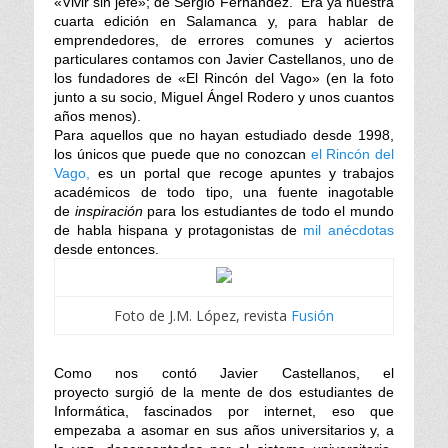
d
r
«Vivir sin jefe»; de Sergio Fernandez. Era ya nuestra
o
cuarta edición en Salamanca y, para hablar de
n
emprendedores, de errores comunes y aciertos
particulares contamos con Javier Castellanos, uno de
los fundadores de «El Rincón del Vago» (en la foto
junto a su socio, Miguel Ángel Rodero y unos cuantos
años menos).
Para aquellos que no hayan estudiado desde 1998,
los únicos que puede que no conozcan
el Rincón del
Vago,
es un portal que recoge apuntes y trabajos
académicos de todo tipo, una fuente inagotable
de
inspiración
para los estudiantes de todo el mundo
de habla hispana y protagonistas de
mil anécdotas
desde entonces.
Foto de J.M. López, revista
Fusión
Como nos contó Javier Castellanos, el
proyecto surgió de la mente de dos estudiantes de
Informática, fascinados por internet, eso que
empezaba a asomar en sus años universitarios y, a