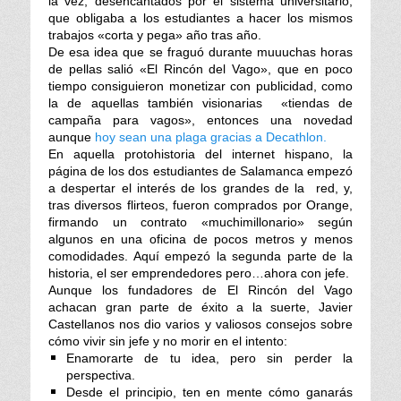
la vez, desencantados por el sistema universitario,
que obligaba a los estudiantes a hacer los mismos
trabajos «corta y pega» año tras año.
De esa idea que se fraguó durante muuuchas horas
de pellas salió «El Rincón del Vago», que en poco
tiempo consiguieron monetizar con publicidad, como
la de aquellas también visionarias «tiendas de
campaña para vagos», entonces una novedad
aunque
hoy sean una plaga gracias a Decathlon.
En aquella protohistoria del internet hispano, la
página de los dos estudiantes de Salamanca empezó
a despertar el interés de los grandes de la red, y,
tras diversos flirteos, fueron comprados por Orange,
firmando un contrato «muchimillonario» según
algunos en una oficina de pocos metros y menos
comodidades. Aquí empezó la segunda parte de la
historia, el ser emprendedores pero…ahora con jefe.
Aunque los fundadores de El Rincón del Vago
achacan gran parte de éxito a la suerte, Javier
Castellanos nos dio varios y valiosos consejos sobre
cómo vivir sin jefe y no morir en el intento:
Enamorarte de tu idea, pero sin perder la
perspectiva.
Desde el principio, ten en mente cómo ganarás