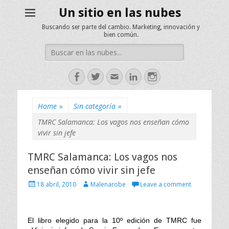
Un sitio en las nubes
Buscando ser parte del cambio. Marketing, innovación y
bien común.
Search
for:
Facebook
Twitter
Email
LinkedIn
Instagram
Home
»
Sin categoría
»
TMRC Salamanca: Los vagos nos enseñan cómo
vivir sin jefe
TMRC Salamanca: Los vagos nos
enseñan cómo vivir sin jefe
P
A
18 abril, 2010
Malenarobe
Leave a comment
o
u
s
t
t
h
e
El libro elegido para la 10º edición de TMRC fue
o