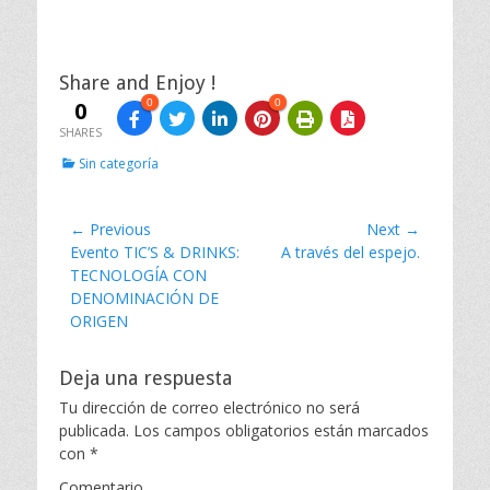
Share and Enjoy !
0
0
0
SHARES
C
Sin categoría
a
t
e
Navegación
← Previous
Next →
g
Previous
Evento TIC’S & DRINKS:
Next
A través del espejo.
de
o
post:
TECNOLOGÍA CON
post:
r
entradas
DENOMINACIÓN DE
i
e
ORIGEN
s
Deja una respuesta
Tu dirección de correo electrónico no será
publicada.
Los campos obligatorios están marcados
con
*
Comentario