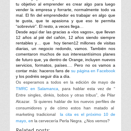
tu objetivo al emprender es crear algo para luego
vender la empresa y forrarte, normalmente todo va
mal. El fin del emprendedor es trabajar en algo que
te gusta, que te apasiona y que eso te permita
“sobrevivir”. El resto, a veces llega…
Desde aquí dar las gracias a «los vagos», que llevan
12 años al pié del cañón, 12 años siendo siempre
rentables y… que hoy tienen12 millones de visitas
diarias, un negocio redondo, vamos. También nos
comentaron muchos de sus interesantísimos planes
de futuro que, ya dentro de Orange, incluyen nuevos
servicios, formatos, países…. Pero no os vamos a
contar más: haceros fans de
su página en Facebook
y los podréis seguir día a día.
Os esperamos a todos en la edición de mayo de
TMRC en Salamanca
, para hablar esta vez de “
Entre singles, dinkis, bobos y otras tribus”, de Pilar
Alcazar. Si quieres hablar de los nuevos perfiles de
consumidores y de cómo estos han matado al
marketing tradicional
la cita es el próximo 10 de
mayo, e
n la cervecería Perla Negra. ¿Nos vemos?
Related posts: