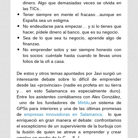
dinero. Algo que demasiadas veces se olvida en
las TICs..
Tener siempre en mente el fracaso…aunque en
España sea un estigma
No endeudarse para empezar… y si lo tienes que
hacer, pídele dinero al banco, que es su negocio.
Sea de lo que sea tu negocio, aprende algo de
finanzas.
No emprender solos y ser siempre honesto con
los socios: cuéntale hasta cuando te llevas unos
folios de la ofi a casa.
De estos y otros temas apuntados por Javi surgió un
interesante debate sobre lo difícil de emprender
desde las «provincias» (nadie es profeta en su tierra
y… en esto Salamanca es especialmente duro).
Entre los asistentes contábamos con Alex González,
uno de los fundadores de
Mirblu
,un sistema de
GPSs para interiores y
una de las últimas promesas
de
empresas innovadoras en Salamanca,
lo que
enriqueció en gran manera el debate: confrontamos
el escepticismo de un superviviente de la burbuja con
la ilusión de quien se atreve a emprender y crear
empleo en medio de la C…..S.
J