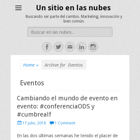
Un sitio en las nubes
Buscando ser parte del cambio. Marketing, innovación y
bien común.
Search
for:
Facebook
Twitter
Email
LinkedIn
Instagram
Home
»
Archive for
Eventos
Eventos
Cambiando el mundo de evento en
evento: #conferenciaODS y
#cumbrealf
P
17 julio, 2018
1 Comment
o
s
En las dos últimas semanas he tenido el placer de
t