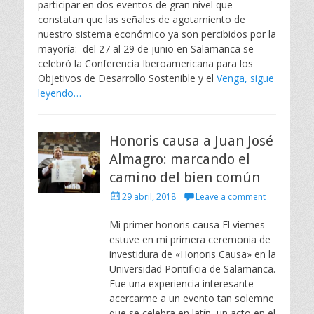
participar en dos eventos de gran nivel que
e
constatan que las señales de agotamiento de
d
nuestro sistema económico ya son percibidos por la
o
mayoría: del 27 al 29 de junio en Salamanca se
n
celebró la Conferencia Iberoamericana para los
Objetivos de Desarrollo Sostenible y el
Venga, sigue
leyendo…
Honoris causa a Juan José
Almagro: marcando el
camino del bien común
P
29 abril, 2018
Leave a comment
o
s
Mi primer honoris causa El viernes
t
estuve en mi primera ceremonia de
e
investidura de «Honoris Causa» en la
d
Universidad Pontificia de Salamanca.
o
Fue una experiencia interesante
n
acercarme a un evento tan solemne
que se celebra en latín, un acto en el