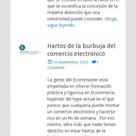
que se escenifica la concesión de la
máxima distinción que una
universidad puede conceder.
Venga,
sigue leyendo…
Hartos de la burbuja del
comercio electrónico
P
10 septiembre, 2013
1
o
Comment
s
t
La gente del Ecommaster está
e
empeñada en ofrecer formación
d
práctica y rigurosa en Ecommerce,
o
huyendo del hype actual en el que
n
parece que cualquiera puede montar
un comercio electrónico y hacerse
rico en un fin de semana. Por eso
mismo, ellos más que nadie tienen
derecho en estar hartos de la