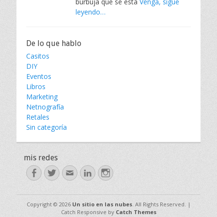
burbuja que se está
Venga, sigue
leyendo…
De lo que hablo
Casitos
DIY
Eventos
Libros
Marketing
Netnografía
Retales
Sin categoría
mis redes
Facebook
Twitter
Email
LinkedIn
Instagram
Copyright © 2026
Un sitio en las nubes
. All Rights Reserved. |
Catch Responsive by
Catch Themes