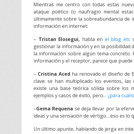
Mientras me centro con todas estas nueva
ataque poético (o naufragio mental esta
últimamente
sobre la sobreabundancia de inf
información en
internet
:
–
Tristan
Elosegui
,
habla en
el blog etc
s
gestionar la información y en la posibilidad 
la información sobre algún tema concreto. P
información y el receptor, parece que puede 
–
Cristina
Aced
ha renovado el diseño de B
clave: se han multiplicado los eventos, las
existe
una base teórica sólida sobre los 
ejemplos y casos de éxito, pero…
¿para cuánd
–
Gema
Requena
se deja llevar por la efer
ideas y una sensación de
vértigo
….eso es lo 
Un último apunte, hablando de jerga en
inte