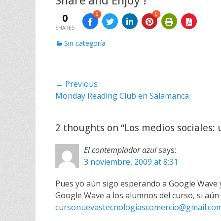
Share and Enjoy !
0
0
0
SHARES
C
Sin categoría
a
t
e
Navegación
← Previous
g
o
Previous
Monday Reading Club en Salamanca
de
r
post:
i
entradas
e
2 thoughts on “
Los medios sociales: 
s
El contemplador azul
says:
3 noviembre, 2009 at 8:31
Pues yo aún sigo esperando a Google Wave y 
Google Wave a los alumnos del curso, si aú
cursonuevastecnologiascomercio@gmail.co