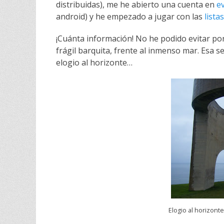
distribuidas), me he abierto una cuenta en
e
d
r
android
) y he empezado a jugar con las
lista
o
n
¡Cuánta información! No he podido evitar p
frágil barquita, frente al inmenso mar. Esa s
elogio al horizonte…
Elogio al horizonte