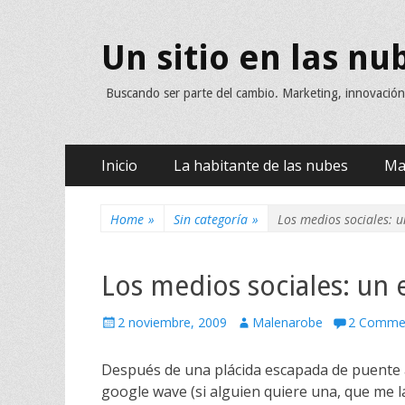
Un sitio en las nu
Buscando ser parte del cambio. Marketing, innovació
Skip
Primary Menu
Inicio
La habitante de las nubes
Ma
to
content
Home
»
Sin categoría
»
Los medios sociales: u
Los medios sociales: un 
P
2 noviembre, 2009
A
Malenarobe
2 Comme
o
u
s
t
Después de una plácida escapada de puente a
t
h
google
wave
(si alguien quiere una, que me 
e
o