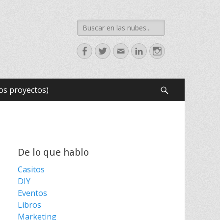
Search
for:
Facebook
Twitter
Email
LinkedIn
Instagram
os proyectos)
Search
De lo que hablo
Casitos
DIY
Eventos
Libros
Marketing