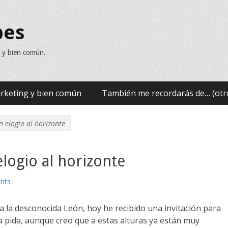
bes
n y bien común.
rketing y bien común
También me recordarás de… (otr
n elogio al horizonte
elogio al horizonte
nts
 la desconocida León, hoy he recibido una invitación para
la pida, aunque creo que a estas alturas ya están muy