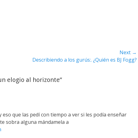
Next →
Next
Describiendo a los gurús:. ¿Quién es BJ Fogg?
post:
un elogio al horizonte
”
eso que las pedí con tiempo a ver si les podía enseñar
n te sobra alguna mándamela a
m