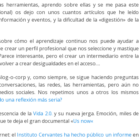
s herramientas, aprendo sobre ellas y se me pasa este
cional) os dejo con unos cuantos artículos que he
leído
ormación y eventos, y la dificultad de la «digestión» de la
obre cómo el aprendizaje
continuo
nos puede ayudar a
de crear un perfil profesional que nos seleccione y mastique
arece interesante, pero el crear un intermediario entre la
volver a crear
desigualdades
en el acceso….
log-o-
corp
y, como siempre, se sigue haciendo preguntas
conversaciones
, las redes, las herramientas, pero aún no
medios sociales. Nos repetimos unos a otros los mismos
o una reflexión más seria?
vescencia de la
Vida 2.0.
y su nueva jerga. Emoción, miles de
que te deja el gran documental «
Us
now
«
rnet
: el
Instituto
Cervantes
ha hecho público un informe
en