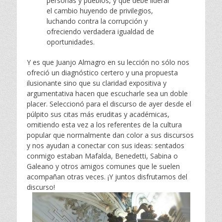
personas y pueblos, y que debe liderar
el
ca
mb
io huyendo de privi
le
gios,
luchando contra la corrupción y
ofreciendo
v
erda
dera igualdad de
opo
rtunidades.
Y es que Juanjo Almagro en su lección no sólo nos
ofreció un diagnóstico certero y una propuesta
ilusionante sino que su claridad expositiva y
argumentativa hacen que escucharle sea un doble
placer. Seleccionó para el discurso de ayer desde el
púlpito sus citas más eruditas y académicas,
omitiendo esta vez a los referentes de la cultura
popular que normalmente dan color a sus discursos
y nos ayudan a conectar con sus ideas: sentados
conmigo estaban Mafalda, Benedetti, Sabina o
Galeano y otros amigos comunes que le suelen
acompañan otras veces. ¡Y juntos disfrutamos del
discurso!