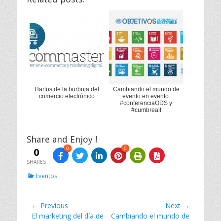
Hartos de la burbuja del
Cambiando el mundo de
comercio electrónico
evento en evento:
#conferenciaODS y
#cumbrealf
Share and Enjoy !
0
0
0
SHARES
C
Eventos
a
t
e
Navegación
← Previous
Next →
g
Previous
El marketing del día de
Next
Cambiando el mundo de
de
o