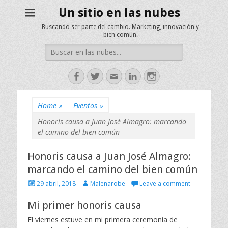
Un sitio en las nubes
Buscando ser parte del cambio. Marketing, innovación y
bien común.
Search
for:
Facebook
Twitter
Email
LinkedIn
Instagram
Home
»
Eventos
»
Honoris causa a Juan José Almagro: marcando
el camino del bien común
Honoris causa a Juan José Almagro:
marcando el camino del bien común
P
A
29 abril, 2018
Malenarobe
Leave a comment
o
u
s
t
Mi primer honoris causa
t
h
El viernes estuve en mi primera ceremonia de
e
o