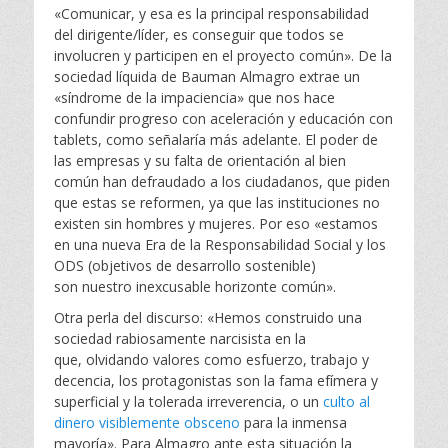
«
Comunicar, y esa es la principal responsabilidad
del
d
irig
ente/líder, e
s conseguir que todos se
involucren y participen en el
proyecto co
mún».
De la
sociedad líquida de Bauman Almagro extrae un
«síndrome de la impaciencia» que nos hace
confundir progreso con aceleración y educación con
tablets, como señalaría más adelante. El poder de
las empresas y su falta de orientación al bien
común han defraudado a los ciudadanos, que piden
que estas se reformen, ya que las instituciones no
existen sin hombres y mujeres. Por eso «estamos
en una nueva
Era de la Responsabilidad Social y los
ODS (objetivos de desarrollo sostenible)
son
nu
es
tr
o inexcusable horizonte común».
Otra perla del discurso: «
H
e
m
os construido una
sociedad rabiosamente narcisista en la
que,
o
l
v
idando valores como esfuerzo, trabajo y
decencia, los protagonistas
s
o
n la fa
ma efímera y
superficial y la tolerada irreverencia, o un
culto al
dinero visiblemente obsceno
para la inmensa
mayoría».
Para Almagro ante esta situación la