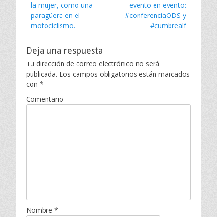
post:
la mujer, como una
post:
evento en evento:
r
entradas
paragüera en el
#conferenciaODS y
i
e
motociclismo.
#cumbrealf
s
Deja una respuesta
Tu dirección de correo electrónico no será
publicada.
Los campos obligatorios están marcados
con
*
Comentario
Nombre
*